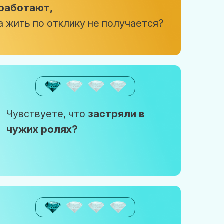
работают,
а жить по отклику не получается?
Чувствуете, что
застряли в
чужих ролях?