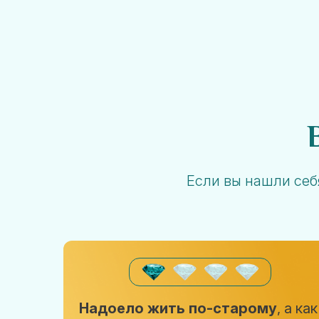
Если вы нашли себя
Надоело жить по-старому
, а как