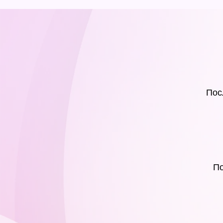
Пос
По