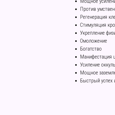
Мощное усилени
Против умствен
Регенерация кл
Стимуляция кр
Укрепление физ
Омоложение
Богатство
Манифестация 
Усиление оккул
Мощное заземл
Быстрый успех 