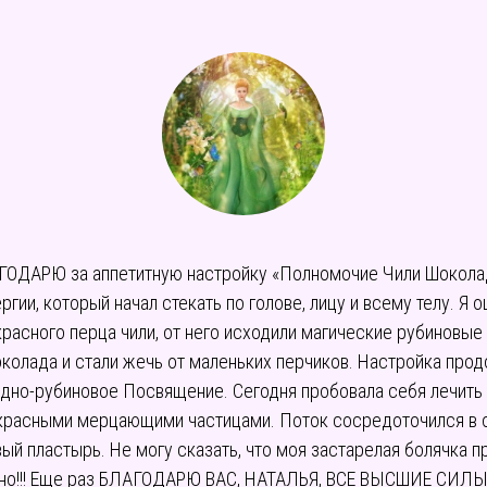
АГОДАРЮ за аппетитную настройку «Полномочие Чили Шоколад»
ии, который начал стекать по голове, лицу и всему телу. Я 
расного перца чили, от него исходили магические рубиновые
колада и стали жечь от маленьких перчиков. Настройка прод
но-рубиновое Посвящение. Сегодня пробовала себя лечить 
красными мерцающими частицами. Поток сосредоточился в об
й пластырь. Не могу сказать, что моя застарелая болячка пр
 точно!!! Еще раз БЛАГОДАРЮ ВАС, НАТАЛЬЯ, ВСЕ ВЫСШИЕ СИЛ