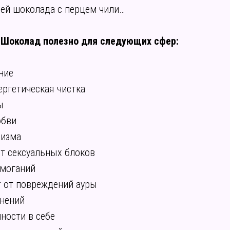
ией шоколада с перцем чили…
 Шоколад полезно для следующих сфер:
ние
ергетическая чистка
ы
юбви
ризма
т сексуальных блоков
омоганий
 от повреждений ауры
нений
ности в себе