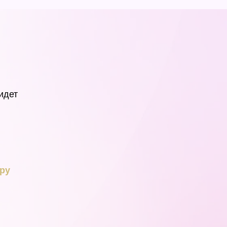
идет
ру