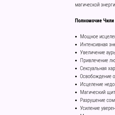
магической энерг
Полномочие Чили
Мощное исцеле
Интенсивная эн
Увеличение аур
Привлечение л
Сексуальная ха
Освобождение о
Исцеление нед
Магический щит
Разрушение сом
Усиление уверен