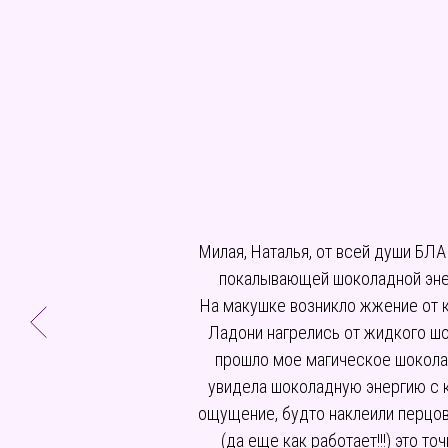
Милая, Наталья, от всей души БЛ
покалывающей шоколадной энерг
На макушке возникло жжение от к
Ладони нагрелись от жидкого шо
прошло мое магическое шоколад
увидела шоколадную энергию с 
ощущение, будто наклеили перцовы
(да еще как работает!!!) это