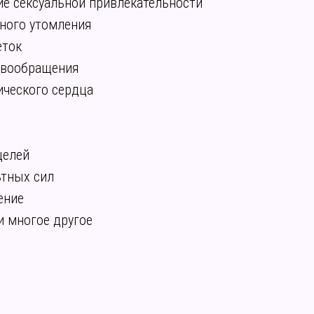
е сексуальной привлекательности
ного утомления
еток
овообращения
ического сердца
целей
ьтных сил
ение
и многое другое