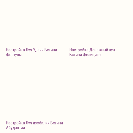
Настройка Луч Удачи Богини
Настройка Денежный луч
Фортуны
Богини Фелициты
Настройка Луч изобилия Богини
Абудантии