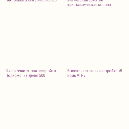
Настройка Я есмь Миллионер
Магическая золотая
кристаллическая корона
Высокочастотная настройка -
Высокочастотная настройка «Я
Полномочие денег 500
Есмь V.I.P»