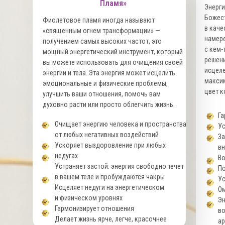
Пламя»
Энерги
Божес
Фиолетовое пламя иногда называют
в каче
«священным огнем трансформации» —
намер
получением самых высоких частот, это
с кем-
мощный энергетический инструмент, который
решени
вы можете использовать для очищения своей
исцеле
энергии и тела. Эта энергия может исцелить
макси
эмоциональные и физические проблемы,
цвет к
улучшить ваши отношения, помочь вам
духовно расти или просто облегчить жизнь.
Га
Очищает энергию человека и пространства
Ус
от любых негативных воздействий
За
Ускоряет выздоровление при любых
вн
недугах
Во
Устраняет застой: энергия свободно течет
По
в вашем теле и пробуждаются чакры
Ус
Исцеляет недуги на энергетическом
Ом
и физическом уровнях
Эн
Гармонизирует отношения
во
Делает жизнь ярче, легче, красочнее
ар