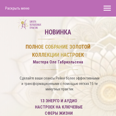
Раскрыть меню
НОВИНКА
Уже получили посвящение в I и II
ступени, но
чувствуете, что вам нужн
ПОЛНОЕ СОБРАНИЕ ЗОЛОТОЙ
развиваться и расти дальше
КОЛЛЕКЦИИ НАСТРОЕК
Мастера Оле Габриэльсена
Сделайте ваши сеансы Рейки более эффективными
и трансформационными с помощью легких 15 ти
минутных практик
13 ЭНЕРГО И АУДИО
НАСТРОЕК НА КЛЮЧЕВЫЕ
СФЕРЫ ЖИЗНИ