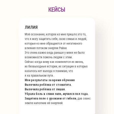
КЕЙСЫ
ЛИЛИЯ
Моё осознание, которое ко мне пришло это то,
что я могу защитить себя, свою семью и людей,
которые ко мне обращаются от негативного
влияния потоком энергии Рейки.
Это очень важно ведь раньше у меня не было
возможности помочь людям с этим.
Сейчас когда вижу как изменяется их жизнь,
их безвыходные истории, их ситуации в которых
казалось нет выхода я понимаю, что
я на правильном пути.
Мои результаты за время обучения
Вылечила ребёнка от стоматита.
Вылечила ребёнка от лишая.
Убрала боль в спине папе, мучился пол года.
Защитила поле с урожаем от гибели
, дав сеанс
земле наполнив её энергией.