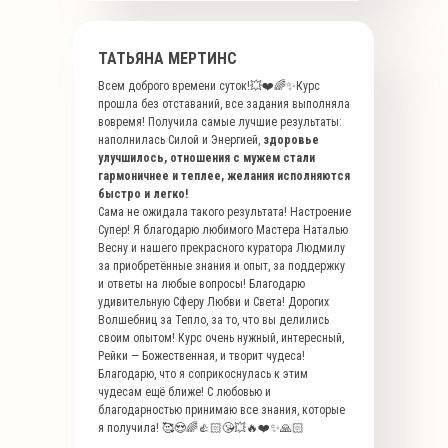
ТАТЬЯНА МЕРТИНС
Всем доброго времени суток!💥❤️🌈✨Курс
прошла без отставаний, все задания выполняла
вовремя! Получила самые лучшие результаты:
наполнилась Силой и Энергией,
здоровье
улучшилось, отношения с мужем стали
гармоничнее и теплее, желания исполняются
быстро и легко!
Сама не ожидала такого результата! Настроение
Супер! Я благодарю любимого Мастера Наталью
Весну и нашего прекрасного куратора Людмилу
за приобретённые знания и опыт, за поддержку
и ответы на любые вопросы! Благодарю
удивительную Сферу Любви и Света! Дорогих
Волшебниц за Тепло, за то, что вы делились
своим опытом! Курс очень нужный, интересный,
Рейки — Божественная, и творит чудеса!
Благодарю, что я соприкоснулась к этим
чудесам ещё ближе! С любовью и
благодарностью принимаю все знания, которые
я получила! 🥰😍🌈👍🏻😘💥🔥❤️✨🙏🏻