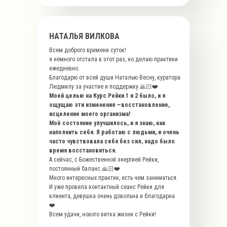
НАТАЛЬЯ ВИЛКОВА
Всем доброго времени суток!
я немного отстала в этот раз, но делаю практики
ежедневно.
Благодарю от всей души Наталью Весну, куратора
Людмилу за участие и поддержку 🙏🏻❤️
Моей целью на Курс Рейки 1 и 2 было, и я
ощущаю эти изменения —восстановление,
исцеление моего организма!
Моё состояние улучшилось, и я знаю, как
наполнить себя. Я работаю с людьми, и очень
часто чувствовала себя без сил, надо было
время восстановиться.
А сейчас, с Божественной энергией Рейки,
постоянный баланс 🙏🏻❤️
Много интересных практик, есть чем заниматься.
И уже провела контактный сеанс Рейки для
клиента, девушка очень довольна и благодарна
❤️
Всем удачи, нового витка жизни с Рейки!