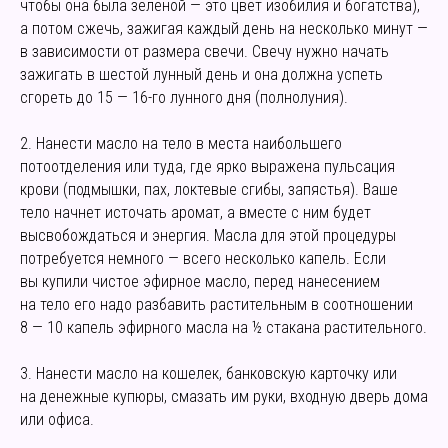
чтобы она была зеленой — это цвет изобилия и богатства),
а потом сжечь, зажигая каждый день на несколько минут —
в зависимости от размера свечи. Свечу нужно начать
зажигать в шестой лунный день и она должна успеть
сгореть до 15 — 16-го лунного дня (полнолуния).
2. Нанести масло на тело в места наибольшего
потоотделения или туда, где ярко выражена пульсация
крови (подмышки, пах, локтевые сгибы, запястья). Ваше
тело начнет источать аромат, а вместе с ним будет
высвобождаться и энергия. Масла для этой процедуры
потребуется немного — всего несколько капель. Если
вы купили чистое эфирное масло, перед нанесением
на тело его надо разбавить растительным в соотношении
8 — 10 капель эфирного масла на ½ стакана растительного.
3. Нанести масло на кошелек, банковскую карточку или
на денежные купюры, смазать им руки, входную дверь дома
или офиса.