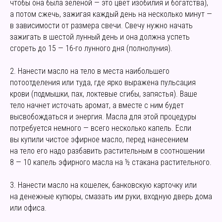
чтобы она была зеленой — это цвет изобилия и богатства),
а потом сжечь, зажигая каждый день на несколько минут —
в зависимости от размера свечи. Свечу нужно начать
зажигать в шестой лунный день и она должна успеть
сгореть до 15 — 16-го лунного дня (полнолуния).
2. Нанести масло на тело в места наибольшего
потоотделения или туда, где ярко выражена пульсация
крови (подмышки, пах, локтевые сгибы, запястья). Ваше
тело начнет источать аромат, а вместе с ним будет
высвобождаться и энергия. Масла для этой процедуры
потребуется немного — всего несколько капель. Если
вы купили чистое эфирное масло, перед нанесением
на тело его надо разбавить растительным в соотношении
8 — 10 капель эфирного масла на ½ стакана растительного.
3. Нанести масло на кошелек, банковскую карточку или
на денежные купюры, смазать им руки, входную дверь дома
или офиса.