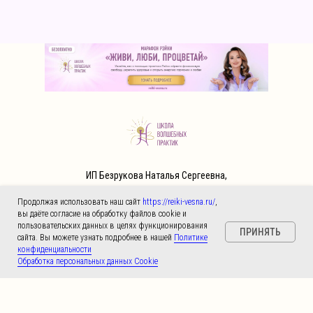
ИП Безрукова Наталья Сергеевна,
ОГРНИП 318 784 700 057 430 от 21.02.2018г.,
Продолжая использовать наш сайт
https://reiki-vesna.ru/
,
ИНН 780 420 111 553
вы даёте согласие на обработку файлов cookie и
пользовательских данных в целях функционирования
ПРИНЯТЬ
ПОЛИТИКА КОНФИДЕНЦИАЛЬНОСТИ
сайта. Вы можете узнать подробнее в нашей
Политике
конфиденциальности
ПУБЛИЧНАЯ ОФЕРТА
Обработка персональных данных Cookie
Подписывайтесь на мои социальные сети