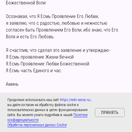
Божественной Воли.
Осознавая, что Я Есмь Проявление Его Любви,
я заявляю, что с радостью, любовью и нежностью
согласен быть Проявлением Его Воли, ибо знаю, что Его
Воля и есть Его Любовь.
Я счастлив, что сделал это заявление и утверждаю-
Я Есмь проявление Жизни Вечной
Я Есмь Проявление Любви Божественной
Я Есмь часть Единого и час.
Аминь
Продолжая использовать наш сайт
https://reiki-vesna.ru/
,
вы даёте согласие на обработку файлов cookie и
МЕДИТАЦИЯ «ЕДИНСТВО СОЗНАНИЯ»
пользовательских данных в целях функционирования
ПРИНЯТЬ
сайта. Вы можете узнать подробнее в нашей
Политике
конфиденциальности
(пожалуйста, сначала прочитайте до конца текст практики)
Обработка персональных данных Cookie