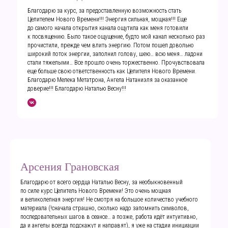
Благодарю за курс, за предоставленную возможность стать
Целителем Нового Времени!!! Энергия сильная, мощная!!! Еще
до самого начала открытия канала ощутила как меня готовили
к посвящению. Было такое ощущение, будто мой канал несколько раз
прочистили, прежде чем влить энергию. Потом пошел довольно
широкий поток энергии, заполнил голову, шею… всю меня… ладони
стали тяжелыми… Все прошло очень торжественно. Прочувствовала
еще больше свою ответственность как Целителя Нового Времени.
Благодарю Мелека Метатрона, Ангела Натаниэля за оказанное
доверие!!! Благодарю Наталью Весну!!!
Арсения Грановская
Благодарю от всего сердца Наталью Весну, за необыкновенный
по силе курс Целитель Нового Времени! Это очень мощная
и великолепная энергия! Не смотря на большое количество учебного
материала (!сначала страшно, сколько надо запомнить символов,
последовательных шагов в сеансе… а позже, работа идёт интуитивно,
да и ангелы всегда подскажут и направят), я уже на стадии инициации