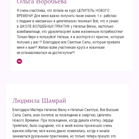
Ольга Воробьева
Я очень счастлива, что попала на курс ЦЕЛИТЕЛЬ НОВОГО
ВРЕМЕНИ! Для меня важно получить такие знания, т.к. работаю
с людьми в массажных и целительских техниках! Всё, что я узнаю
в ШКОЛЕ ВОЛШЕБНЫХ ПРАКТИК у Натальи Весны, настолько
всеобъемлюще, что удовлетворяет всем жизненным потребностям!
Только бери и пользуйся! Наташа, я в восторге от практик, которые
получаю у вас !!! Благодарю все Светлые Силы, которые привели
меня к вам!!! Желаю всем участникам круга и новичкам
не останавливаться на достигнутом!!!
Людмила Шамрай
Благодарю Мастера Наталью Весну и Наталью Светлую, Все Высшие
Силы Света, всех Ангелов за посвящение в энергию, Целитель
Нового Времени. При посвящении, когда давала клятву, сердце
трепетало, было ощущение, что в моей жизни произошло очень
важное событие, моя жизнь давно изменилась, когда я начала
заниматься духовными практиками, но только теперь пришло это