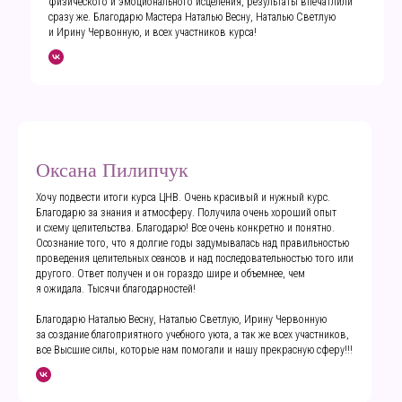
физического и эмоционального исцеления, результаты впечатлили
сразу же. Благодарю Мастера Наталью Весну, Наталью Светлую
и Ирину Червонную, и всех участников курса!
Оксана Пилипчук
Хочу подвести итоги курса ЦНВ. Очень красивый и нужный курс.
Благодарю за знания и атмосферу. Получила очень хороший опыт
и схему целительства. Благодарю! Все очень конкретно и понятно.
Осознание того, что я долгие годы задумывалась над правильностью
проведения целительных сеансов и над последовательностью того или
другого. Ответ получен и он гораздо шире и объемнее, чем
я ожидала. Тысячи благодарностей!
Благодарю Наталью Весну, Наталью Светлую, Ирину Червонную
за создание благоприятного учебного уюта, а так же всех участников,
все Высшие силы, которые нам помогали и нашу прекрасную сферу!!!