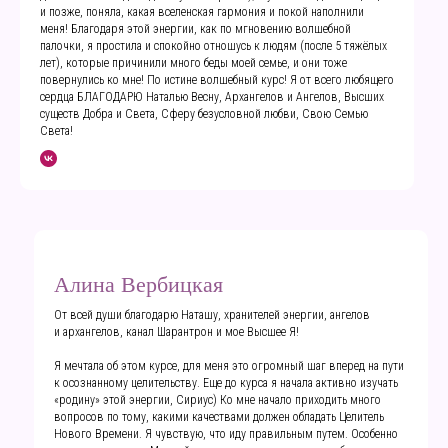
и позже, поняла, какая вселенская гармония и покой наполнили
меня! Благодаря этой энергии, как по мгновению волшебной
палочки, я простила и спокойно отношусь к людям (после 5 тяжёлых
лет), которые причинили много беды моей семье, и они тоже
повернулись ко мне! По истине волшебный курс! Я от всего любящего
сердца БЛАГОДАРЮ Наталью Весну, Архангелов и Ангелов, Высших
существ Добра и Света, Сферу безусловной любви, Свою Семью
Света!
Алина Вербицкая
От всей души благодарю Наташу, хранителей энергии, ангелов
и архангелов, канал Шарантрон и мое Высшее Я!
Я мечтала об этом курсе, для меня это огромный шаг вперед на пути
к осознанному целительству. Еще до курса я начала активно изучать
«родину» этой энергии, Сириус) Ко мне начало приходить много
вопросов по тому, какими качествами должен обладать Целитель
Нового Времени. Я чувствую, что иду правильным путем. Особенно