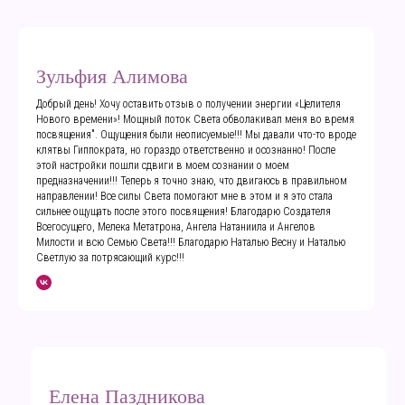
Зульфия Алимова
Добрый день! Хочу оставить отзыв о получении энергии «Целителя
Нового времени»! Мощный поток Света обволакивал меня во время
посвящения". Ощущения были неописуемые!!! Мы давали что-то вроде
клятвы Гиппократа, но гораздо ответственно и осознанно! После
этой настройки пошли сдвиги в моем сознании о моем
предназначении!!! Теперь я точно знаю, что двигаюсь в правильном
направлении! Все силы Света помогают мне в этом и я это стала
сильнее ощущать после этого посвящения! Благодарю Создателя
Всегосущего, Мелека Метатрона, Ангела Натаниила и Ангелов
Милости и всю Семью Света!!! Благодарю Наталью Весну и Наталью
Светлую за потрясающий курс!!!
Елена Паздникова