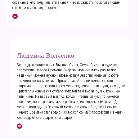
осознание, что получила эти знания и возможности помогать людям,
с любовью и благодарностью.
Людмила Волченко
Благодарю Наталью, все Высшие Силы, Семье Света за чудесную
профессию Нового Времени! Энергии мощные и как раз то что
на данный момент нужно человечеству! Энергии мощные, работы
проходят по всем телам. Присутствие Ангелов помогает, они
направляют, вернее они через меня исцеляют — я их руки, их сердце!
Кристаллы живые сияют бело-золотой печатью на руках, кончиках
пальчиков. На первый взгляд, когда читаешь мануал, то кажется
сложным, но когда начинаешь работать, все идет как бы само. Для
меня вывод один: «Отключай мозги и включи Сердце!» Целитель
Нового Времени стала одной из моих любимых профессий и энергий!
Благодарю! Благодарю! Благодарю!!!