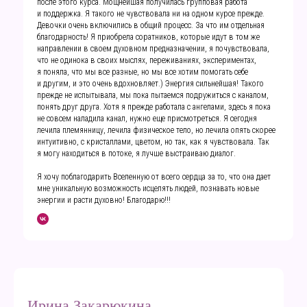
после этого курса. Мощнейшая получилась групповая работа
и поддержка. Я такого не чувствовала ни на одном курсе прежде.
Девочки очень включились в общий процесс. За что им отдельная
благодарность! Я приобрела соратников, которые идут в том же
направлении в своем духовном предназначении, я почувствовала,
что не одинока в своих мыслях, переживаниях, экспериментах,
я поняла, что мы все разные, но мы все хотим помогать себе
и другим, и это очень вдохновляет.) Энергия сильнейшая! Такого
прежде не испытывала, мы пока пытаемся подружиться с каналом,
понять друг друга. Хотя я прежде работала с ангелами, здесь я пока
не совсем наладила канал, нужно еще присмотреться. Я сегодня
лечила племянницу, лечила физическое тело, но лечила опять скорее
интуитивно, с кристаллами, цветом, но так, как я чувствовала. Так
я могу находиться в потоке, я лучше выстраиваю диалог.
Я хочу поблагодарить Вселенную от всего сердца за то, что она дает
мне уникальную возможность исцелять людей, познавать новые
энергии и расти духовно! Благодарю!!!
Ирина Закарюкина