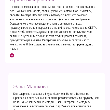
Благодарю Мелека Метатрона, Архангела Натаниеля, Ангела Милости,
все Высшие Силы Света, своих Духовных Наставников. Учителей,
своё ВЯ, Мастера Наталью Весну, благодарю всех. кто помогал
в принятии посвящения в профессию Целитель Нового Времени
Ощущения от этого посвящения очень отличаются от всех
предыдущих, словно я перешла в старший класс. На словах из ОБЕТА
о том, чтобы помогать Душам, ищущим исцеления. Почувствовала
сильный внутренний отклик. И этот отклик рассеял сомнения,
присутствующие вначале. Интересная практика в парах и много
новых знаний! Благодарю за знания, наставничество, руководство
и дары!
Элла Машкова
Благодарю за прекрасный курс «Целитель Нового Времени».
Прекрасная энергия, очень сильная работает совсем по-другому, чем
привычные целительные методы. Очень интересные методики
проведения целительных сеансов, опробовала пока сеансы для