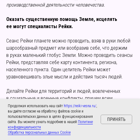
производственной деятельности человечества.
Оказать существенную помощь Земле, исцелять
ее могут специалисты Рейки.
Сеанс Рейки планете можно проводить, взяв в руки любой
шарообразный предмет или вообразив себе, что держим
в руках маленький глобус Земли. Можно проводить сеансы
Рейки, представляя себе карту континента, региона,
населенного пункта. Один целитель Рейки может
уравновешивать злые мысли и действия тысяч людей.
Делайте Рейки для территорий и людей, вовлеченных
в социальные и военные конфликты, причем всем
участникам этих конфликтов, например, и заложникам,
Продолжая использовать наш сайт
https://reiki-vesna.ru/
,
вы даёте согласие на обработку файлов cookie и
и захватившим их террористам. Так, Рейки поможет
пользовательских данных в целях функционирования
ПРИНЯТЬ
разрядке сложных ситуаций.
сайта. Вы можете узнать подробнее в нашей
Политике
конфиденциальности
Обработка персональных данных Cookie
Мы находимся в этом мире в начале новой эпохи. В это