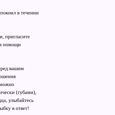
спокоил в течении
и, пригласите
ля помощи
перед вашим
ношения
озможно
ически (губами),
дца, улыбайтесь
ыбку в ответ!