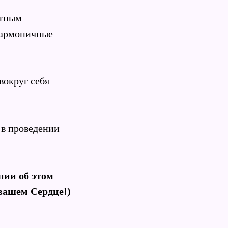
стным
 гармоничные
вокруг себя
 в проведении
нии об этом
 вашем Сердце!)