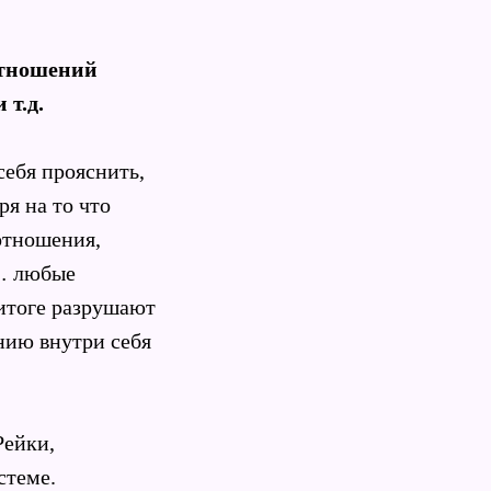
отношений
 т.д.
себя прояснить,
ря на то что
отношения,
е… любые
итоге разрушают
нию внутри себя
Рейки,
стеме.